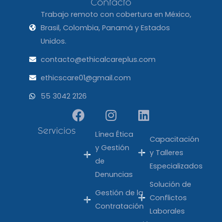
Contacto
Trabajo remoto con cobertura en México,
Brasil, Colombia, Panamá y Estados
Unidos.
contacto@ethicalcareplus.com
ethicscare01@gmail.com
55 3042 2126
F
I
L
a
n
i
c
s
n
Servicios
Línea Ética
Capacitación
e
t
k
y Gestión
y Talleres
b
a
e
de
Especializados
o
g
d
Denuncias
o
r
i
Solución de
k
a
n
Gestión de la
Conflictos
m
Contratación
Laborales