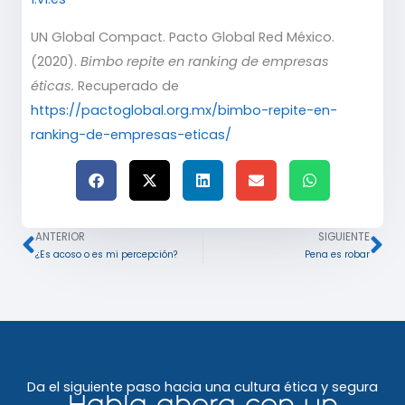
UN Global Compact. Pacto Global Red México.
(2020).
Bimbo repite en ranking de empresas
éticas.
Recuperado de
https://pactoglobal.org.mx/bimbo-repite-en-
ranking-de-empresas-eticas/
ANTERIOR
SIGUIENTE
Ant
Si
¿Es acoso o es mi percepción?
Pena es robar
Da el siguiente paso hacia una cultura ética y segura