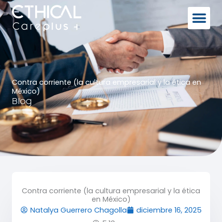
Ir
al
contenido
Contra corriente (la cultura empresarial y la ética en
México)
Blog
Contra corriente (la cultura empresarial y la ética
en México)
Natalya Guerrero Chagolla
diciembre 16, 2025